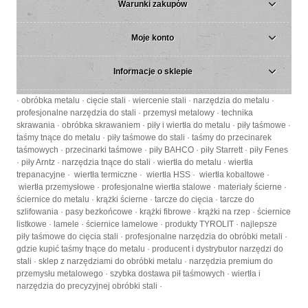
Warunki zakupów
Moje konto
Informacje o sklepie
· obróbka metalu · cięcie stali · wiercenie stali · narzędzia do metalu ·
profesjonalne narzędzia do stali · przemysł metalowy · technika
skrawania · obróbka skrawaniem · piły i wiertła do metalu · piły taśmowe ·
taśmy tnące do metalu · piły taśmowe do stali · taśmy do przecinarek
taśmowych · przecinarki taśmowe · piły BAHCO · piły Starrett · piły Fenes
· piły Arntz · narzędzia tnące do stali · wiertła do metalu · wiertła
trepanacyjne · wiertła termiczne · wiertła HSS · wiertła kobaltowe ·
wiertła przemysłowe · profesjonalne wiertła stalowe · materiały ścierne ·
ściernice do metalu · krążki ścierne · tarcze do cięcia · tarcze do
szlifowania · pasy bezkońcowe · krążki fibrowe · krążki na rzep · ściernice
listkowe · lamele · ściernice lamelowe · produkty TYROLIT · najlepsze
piły taśmowe do cięcia stali · profesjonalne narzędzia do obróbki metali ·
gdzie kupić taśmy tnące do metalu · producent i dystrybutor narzędzi do
stali · sklep z narzędziami do obróbki metalu · narzędzia premium do
przemysłu metalowego · szybka dostawa pił taśmowych · wiertła i
narzędzia do precyzyjnej obróbki stali ·