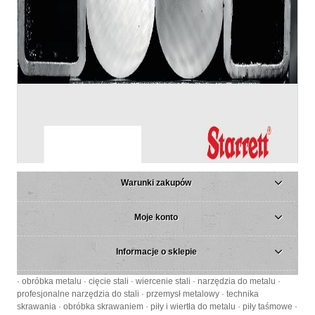
Warunki zakupów
Moje konto
Informacje o sklepie
· obróbka metalu · cięcie stali · wiercenie stali · narzędzia do metalu ·
profesjonalne narzędzia do stali · przemysł metalowy · technika
skrawania · obróbka skrawaniem · piły i wiertła do metalu · piły taśmowe ·