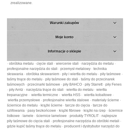
zrealizowane.
Warunki zakupów
Moje konto
Informacje o sklepie
· obróbka metalu · cięcie stali · wiercenie stali · narzędzia do metalu ·
profesjonalne narzędzia do stali · przemysł metalowy · technika
skrawania · obróbka skrawaniem · piły i wiertła do metalu · piły taśmowe ·
taśmy tnące do metalu · piły taśmowe do stali · taśmy do przecinarek
taśmowych · przecinarki taśmowe · piły BAHCO · piły Starrett · piły Fenes
· piły Arntz · narzędzia tnące do stali · wiertła do metalu · wiertła
trepanacyjne · wiertła termiczne · wiertła HSS · wiertła kobaltowe ·
wiertła przemysłowe · profesjonalne wiertła stalowe · materiały ścierne ·
ściernice do metalu · krążki ścierne · tarcze do cięcia · tarcze do
szlifowania · pasy bezkońcowe · krążki fibrowe · krążki na rzep · ściernice
listkowe · lamele · ściernice lamelowe · produkty TYROLIT · najlepsze
piły taśmowe do cięcia stali · profesjonalne narzędzia do obróbki metali ·
gdzie kupić taśmy tnące do metalu · producent i dystrybutor narzędzi do