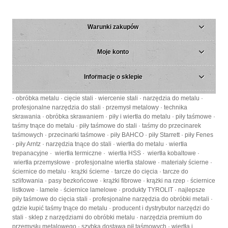
Warunki zakupów
Moje konto
Informacje o sklepie
· obróbka metalu · cięcie stali · wiercenie stali · narzędzia do metalu ·
profesjonalne narzędzia do stali · przemysł metalowy · technika
skrawania · obróbka skrawaniem · piły i wiertła do metalu · piły taśmowe ·
taśmy tnące do metalu · piły taśmowe do stali · taśmy do przecinarek
taśmowych · przecinarki taśmowe · piły BAHCO · piły Starrett · piły Fenes
· piły Arntz · narzędzia tnące do stali · wiertła do metalu · wiertła
trepanacyjne · wiertła termiczne · wiertła HSS · wiertła kobaltowe ·
wiertła przemysłowe · profesjonalne wiertła stalowe · materiały ścierne ·
ściernice do metalu · krążki ścierne · tarcze do cięcia · tarcze do
szlifowania · pasy bezkońcowe · krążki fibrowe · krążki na rzep · ściernice
listkowe · lamele · ściernice lamelowe · produkty TYROLIT · najlepsze
piły taśmowe do cięcia stali · profesjonalne narzędzia do obróbki metali ·
gdzie kupić taśmy tnące do metalu · producent i dystrybutor narzędzi do
stali · sklep z narzędziami do obróbki metalu · narzędzia premium do
przemysłu metalowego · szybka dostawa pił taśmowych · wiertła i